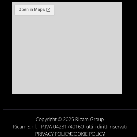
Copyright © 2025 Ricam Group
Ricam S.r.l. - P.IVA 04231740160
Tutti i diritti riservati
PRIVACY POLICY
COOKIE POLICY