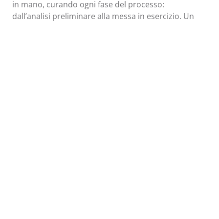
in mano, curando ogni fase del processo:
dall’analisi preliminare alla messa in esercizio. Un
impegno concreto per la
tutela ambientale
, la
salvaguardia del territorio
e la
gestione
sostenibile delle risorse idriche
.
Head Office
GRUMELLO DEL MONTE (BG)
Via Aldo Moro, 2A